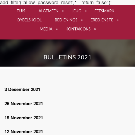
add_filter( 'allow_password_reset', '__return_false' );
TUIS
ALGEMEEN
JEUG
FEESMARK
BYBELSKOOL
BEDIENINGS
EREDIENSTE
MEDIA
KONTAK ONS
BULLETINS 2021
3 Desember 2021
26 November 2021
19 November 2021
12 November 2021